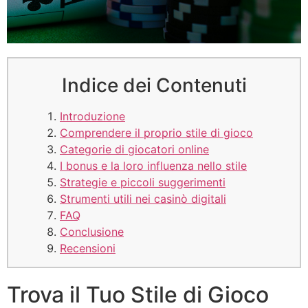
Indice dei Contenuti
Introduzione
Comprendere il proprio stile di gioco
Categorie di giocatori online
I bonus e la loro influenza nello stile
Strategie e piccoli suggerimenti
Strumenti utili nei casinò digitali
FAQ
Conclusione
Recensioni
Trova il Tuo Stile di Gioco