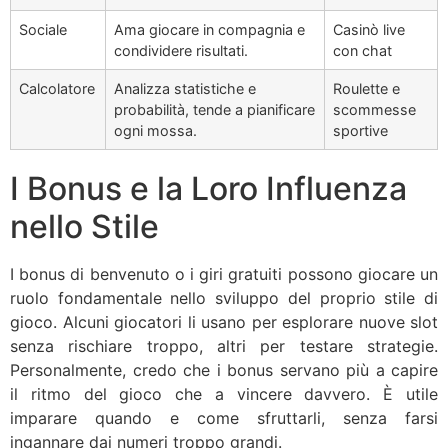
Sociale
Ama giocare in compagnia e
Casinò live
condividere risultati.
con chat
Calcolatore
Analizza statistiche e
Roulette e
probabilità, tende a pianificare
scommesse
ogni mossa.
sportive
I Bonus e la Loro Influenza
nello Stile
I bonus di benvenuto o i giri gratuiti possono giocare un
ruolo fondamentale nello sviluppo del proprio stile di
gioco. Alcuni giocatori li usano per esplorare nuove slot
senza rischiare troppo, altri per testare strategie.
Personalmente, credo che i bonus servano più a capire
il ritmo del gioco che a vincere davvero. È utile
imparare quando e come sfruttarli, senza farsi
ingannare dai numeri troppo grandi.