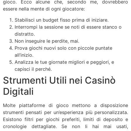
gioco. Ecco alcune che, secondo me, dovrebbero
essere nella mente di ogni giocatore:
Stabilisci un budget fisso prima di iniziare.
Interrompi la sessione se noti di essere stanco o
distratto.
Non inseguire le perdite, mai.
Prova giochi nuovi solo con piccole puntate
all’inizio.
Analizza le tue giornate migliori e peggiori, e
capisci il perché.
Strumenti Utili nei Casinò
Digitali
Molte piattaforme di gioco mettono a disposizione
strumenti pensati per un’esperienza più personalizzata.
Esistono filtri per giochi preferiti, limiti di deposito e
cronologie dettagliate. Se non li hai mai usati,