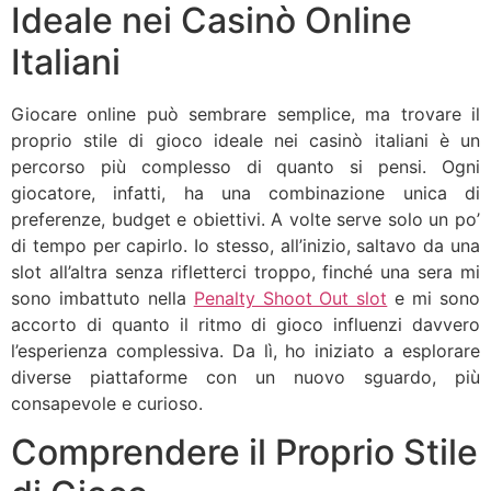
Ideale nei Casinò Online
Italiani
Giocare online può sembrare semplice, ma trovare il
proprio stile di gioco ideale nei casinò italiani è un
percorso più complesso di quanto si pensi. Ogni
giocatore, infatti, ha una combinazione unica di
preferenze, budget e obiettivi. A volte serve solo un po’
di tempo per capirlo. Io stesso, all’inizio, saltavo da una
slot all’altra senza rifletterci troppo, finché una sera mi
sono imbattuto nella
Penalty Shoot Out slot
e mi sono
accorto di quanto il ritmo di gioco influenzi davvero
l’esperienza complessiva. Da lì, ho iniziato a esplorare
diverse piattaforme con un nuovo sguardo, più
consapevole e curioso.
Comprendere il Proprio Stile