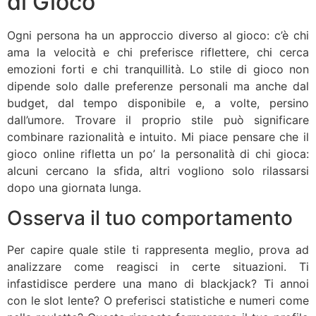
di Gioco
Ogni persona ha un approccio diverso al gioco: c’è chi
ama la velocità e chi preferisce riflettere, chi cerca
emozioni forti e chi tranquillità. Lo stile di gioco non
dipende solo dalle preferenze personali ma anche dal
budget, dal tempo disponibile e, a volte, persino
dall’umore. Trovare il proprio stile può significare
combinare razionalità e intuito. Mi piace pensare che il
gioco online rifletta un po’ la personalità di chi gioca:
alcuni cercano la sfida, altri vogliono solo rilassarsi
dopo una giornata lunga.
Osserva il tuo comportamento
Per capire quale stile ti rappresenta meglio, prova ad
analizzare come reagisci in certe situazioni. Ti
infastidisce perdere una mano di blackjack? Ti annoi
con le slot lente? O preferisci statistiche e numeri come